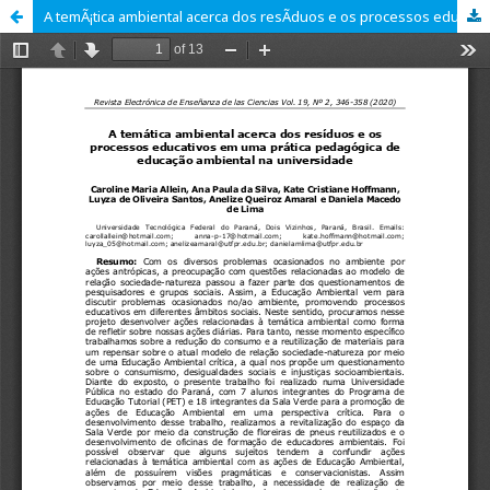
A temÃ¡tica ambiental acerca dos resÃ­duos e os processos educativos em uma prÃ¡tica pedagÃ³gica de educaÃ§Ã£o ambiental na universidade