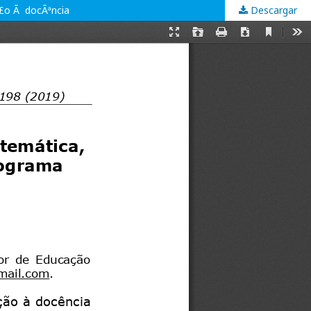
Ã£o Ã docÃªncia
Descargar