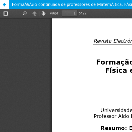
FormaÃ§Ã£o continuada de professores de MatemÃ¡tica, FÃ­sic