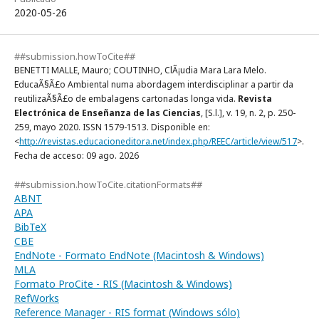
2020-05-26
##submission.howToCite##
BENETTI MALLE, Mauro; COUTINHO, ClÃ¡udia Mara Lara Melo.
EducaÃ§Ã£o Ambiental numa abordagem interdisciplinar a partir da
reutilizaÃ§Ã£o de embalagens cartonadas longa vida.
Revista
Electrónica de Enseñanza de las Ciencias
, [S.l.], v. 19, n. 2, p. 250-
259, mayo 2020. ISSN 1579-1513. Disponible en:
<
http://revistas.educacioneditora.net/index.php/REEC/article/view/517
>.
Fecha de acceso: 09 ago. 2026
##submission.howToCite.citationFormats##
ABNT
APA
BibTeX
CBE
EndNote - Formato EndNote (Macintosh & Windows)
MLA
Formato ProCite - RIS (Macintosh & Windows)
RefWorks
Reference Manager - RIS format (Windows sólo)