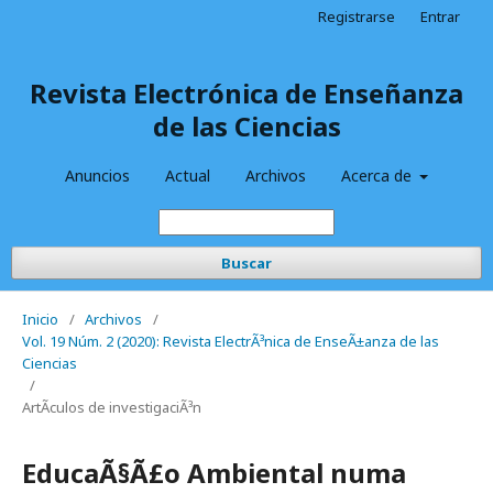
Registrarse
Entrar
Revista Electrónica de Enseñanza
de las Ciencias
Anuncios
Actual
Archivos
Acerca de
Buscar
Inicio
/
Archivos
/
Vol. 19 Núm. 2 (2020): Revista ElectrÃ³nica de EnseÃ±anza de las
Ciencias
/
ArtÃ­culos de investigaciÃ³n
EducaÃ§Ã£o Ambiental numa