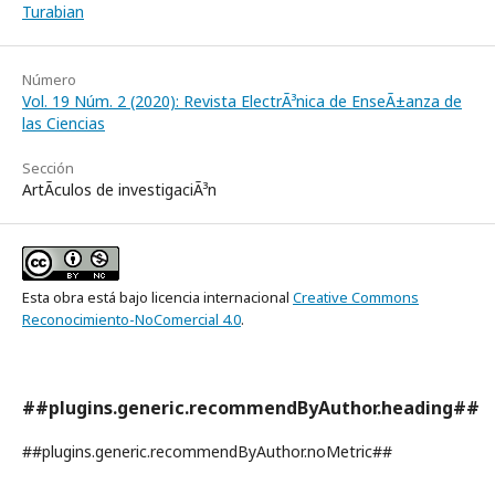
Turabian
Número
Vol. 19 Núm. 2 (2020): Revista ElectrÃ³nica de EnseÃ±anza de
las Ciencias
Sección
ArtÃ­culos de investigaciÃ³n
Esta obra está bajo licencia internacional
Creative Commons
Reconocimiento-NoComercial 4.0
.
##plugins.generic.recommendByAuthor.heading##
##plugins.generic.recommendByAuthor.noMetric##