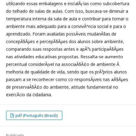
utilizando essas embalagens e instalÃ¡-las como subcobertura
do telhado de salas de aulas. Com isso, buscava-se diminuir a
temperatura interna da sala de aula e contribuir para tornar o
ambiente mais adequado para a convivÃªncia social e para o
aprendizado. Foram avaliadas possÃ­veis mudanÃ§as de
concepÃ§Ãµes e percepÃ§Ãµes dos alunos sobre ambiente,
comparando suas respostas antes e apÃ³s participaÃ§Ãµes
nas atividades educativas propostas. Ressalta-se aumento
percentual considerÃ¡vel na associaÃ§Ã£o de ambiente Ã
melhoria de qualidade de vida, sendo que os prÃ³prios alunos
passam a se reconhecer como co-responsÃ¡veis nas aÃ§Ãµes
de preservaÃ§Ã£o do ambiente, atitude fundamental no
exercÃ­cio da cidadania.
pdf (Português (Brasil))
Publicado