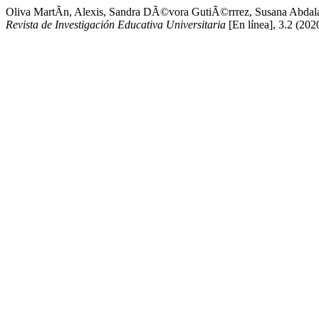
Oliva MartÃ­n, Alexis, Sandra DÃ©vora GutiÃ©rrrez, Susana Abdala 
Revista de Investigación Educativa Universitaria
[En línea], 3.2 (202