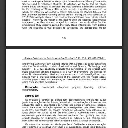
view of the Physics fellows of the project Caminhão com Ciência (Truck with 
Science)  and  its  volunteer  students.  In  addition,  we  try  to  find  out  which 
school educ
ation model is adopted and how scientific exhibitions contribute 
to  the  teaching  of  Physics.  This
  article  reports
  a  qualitative  
research 
in 
which  the  
interview 
was 
used  to  
collect 
data 
from  the  
Physics 
fellows  and  
the 
volunteer students working on the proj
ect
, during
 the first semester of 
2018.
 Data analysis
 showed 
that most of the exhibitions occur 
with
in school 
spaces.
  Therefore, 
the 
visitor
 ́s    interactions 
with  the  exposed  experiments  
are  valued,  as  they  are  encouraged  to  construct  an  explanation  for  the  
phenomena
  they  observe  during  the  visit. 
Using  information  from
  dialogs 
with 
the 
students 
it  was  possible
  to  categorize  the
  pedagogical  model  
431
Revista Electrónica de Enseñanza de las Ciencias Vol. 19, Nº 
2,    431
-449 
(20
20) 
underlying
 Caminhão com C
iência (Truck with Science) as
 being consistent 
with 
the  Constructivist  models  of  educati
on  and  Science,  Technology  and  
Society 
–  STS.  We  positively  evaluate  the  partnership 
of  the  project  with  
basic  education  schools  because  it  is  a  way  of  promoting  
the  policies  of  
scientific  dissemination
.  Besides,
  we  understand  that  investigations  
may 
benef
it  from  a  previous  relationship  of  the  teacher  with 
the  visited  space  
and  the  project  team  can  enhance
,  as  these  lead  to
  students’  educational  
gains from scientific exhibitions.
Keywords
:
non
-formal     education,     physics 
teaching,     s
cien
ce 
dissemination.
Introdução
Os  museus  e  centros  de  ciência  t
êm  desempenhado  um  grande  papel  
junto  a  educação  escolar  formal
,  sobretudo
,  na  motivação  e  incentivo  dos  
estudantes
  para  o  aprendizado  de  temas  em  ciência 
e  tecnologia
,  embora 
ainda  haja  uma  limitação  
quanto 
as 
investigações  que  lidam  com  as  
mudanças  provocadas  no 
espaço  formal  de  educação  num  intervalo  de  
longo  prazo.  No  sul  da  Bahia,  projetos  como  o  
“Caminhão  com  Ciência
”, 
coordenado  pela  Universidade  Estadual  de  Santa 
Cruz  (UESC),  tem  tido  
grande  atuação  em 
instituiç
ões  escolares  de  cidades  de  sua  abrangência,  
bem como nas comunidades vizinhas desde o início das suas atividades.
Os  museus  e  centros  de  ciência
  propõem
:  “estimular  a  experimentação  
dos  visitantes,  a  iniciativa  individual  e  a  curiosidade,  s
endo  uma  tentat
iva 