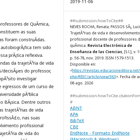
2019-11-06
##submission.howToCite##
rofessores de QuÃ­mica,
NEVES ROCHA, Renata; PASSOS SÃ¡, Luci
nstituem as suas
TrajetÃ³rias de vida e desenvolvimento
as foram construÃ­das.
profissional docente de professores 
quÃ­mica.
Revista Electrónica de
 autobiogrÃ¡fica tem sido
Enseñanza de las Ciencias
, [S.l.], v. 
a prÃ¡tica reflexiva.
p. 56-78, nov. 2019. ISSN 1579-1513.
ndas da trajetÃ³ria de vida
Disponible en:
s/decisÃµes do professor,
<
https://revistas.educacioneditora.net/
php/REEC/article/view/363
>. Fecha de a
pÃ³sito investigar
08 ago. 2026
e egressos de um curso de
versidade pÃºblica
##submission.howToCite.citationFor
o BÃ¡sica. Dentre outros
#
ABNT
trajetÃ³rias de vida
APA
profissÃ£o, nas suas
BibTeX
lvimento profissional
CBE
EndNote - Formato EndNote
ajetÃ³ria de vida do
(Macintosh & Windows)