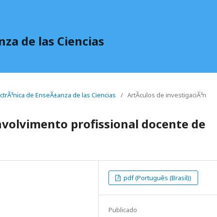
nza de las Ciencias
lectrÃ³nica de EnseÃ±anza de las Ciencias
/
ArtÃ­culos de investigaciÃ³n
envolvimento profissional docente de
pdf (Português (Brasil))
Publicado