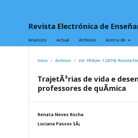
Revista Electrónica de Enseña
Anuncios
Actual
Archivos
Acerca de
Inicio
/
Archivos
/
Vol. 18 Núm. 1 (2019): Revista E
TrajetÃ³rias de vida e des
professores de quÃ­mica
Renata Neves Rocha
Luciana Passos SÃ¡