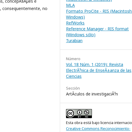
has, concepÃ§Ãµes e
MLA
e, consequentemente, no
Formato ProCite - RIS (Macintosh
Windows)
RefWorks
Reference Manager - RIS format
(Windows sólo)
Turabian
Número
Vol. 18 Núm. 1 (2019): Revista
ElectrÃ³nica de EnseÃ±anza de las
Ciencias
Sección
ArtÃ­culos de investigaciÃ³n
Esta obra está bajo licencia internaci
Creative Commons Reconocimiento-