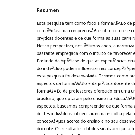
Resumen
Esta pesquisa tem como foco a formaÃ§Ã£o de p
com Ãªnfase na compreensÃ£o sobre como se co
prÃ¡ticas docentes e de que forma as suas carreir
Nessa perspectiva, nos Ãºltimos anos, a narrativa
bastante empregada com o intuito de favorecer ess
Partindo da hipÃ³tese de que as experiÃªncias oriu
do indivÃ­duo podem influenciar nas concepÃ§Ãµe
esta pesquisa foi desenvolvida. Tivemos como pro
aspectos da formaÃ§Ã£o e da prÃ¡tica docente d
formaÃ§Ã£o de professores oferecido em uma uni
brasileira, que optaram pelo ensino na EducaÃ§Ã£
aspectos, buscamos compreender de que forma as 
destes indivÃ­duos influenciaram na escolha pela 
concepÃ§Ãµes acerca do ensino e no seu desenvo
docente. Os resultados obtidos sinalizam que a tr