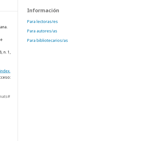
Información
Para lectoras/es
ana.
Para autores/as
de
Para bibliotecarios/as
18, n. 1,
index.
cceso:
mats#