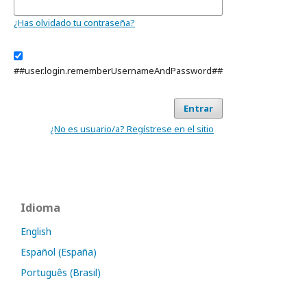
¿Has olvidado tu contraseña?
##user.login.rememberUsernameAndPassword##
Entrar
¿No es usuario/a? Regístrese en el sitio
Idioma
English
Español (España)
Português (Brasil)