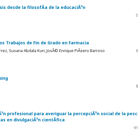
is desde la filosofÃ­a de la educaciÃ³n
5
los Trabajos de Fin de Grado en Farmacia
rrez, Susana Abdala Kuri, JosÃ© Enrique PiÃ±ero Barroso
6
ning
8
³n profesional para averiguar la percepciÃ³n social de la pesc
s en divulgaciÃ³n cientÃ­fica
91