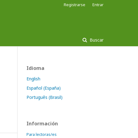
Registrarse
Entrar
Buscar
Idioma
English
Español (España)
Português (Brasil)
Información
Para lectoras/es