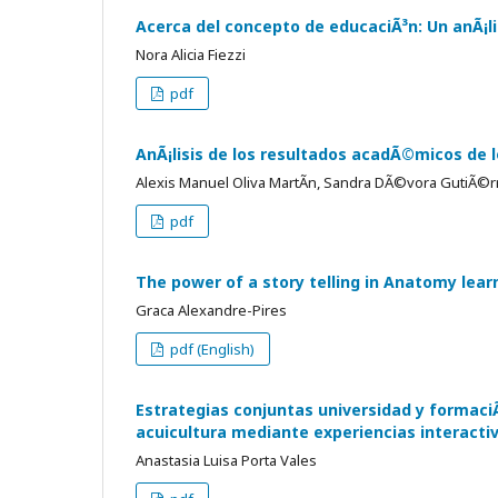
Acerca del concepto de educaciÃ³n: Un anÃ¡lis
Nora Alicia Fiezzi
pdf
AnÃ¡lisis de los resultados acadÃ©micos de 
Alexis Manuel Oliva MartÃ­n, Sandra DÃ©vora GutiÃ©r
pdf
The power of a story telling in Anatomy lear
Graca Alexandre-Pires
pdf (English)
Estrategias conjuntas universidad y formaciÃ
acuicultura mediante experiencias interactiva
Anastasia Luisa Porta Vales