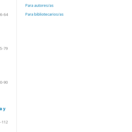
Para autores/as
Para bibliotecarios/as
6-64
5-79
0-90
a y
-112