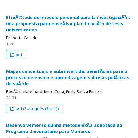
El mÃ©todo del modelo personal para la investigaciÃ³n:
una propuesta para enseÃ±ar planificaciÃ³n de tesis
universitarias
Edilberto Casado
1-20
pdf
Mapas conceituais e aula invertida: benefÃ­cios para o
processo de ensino e aprendizagem sobre as polÃ­ticas
de saÃºde
RosÃ¢ngela Minardi Mitre Cotta, Emily Souza Ferreira
21-31
pdf (Português (Brasil))
Desenvolvemento dunha metodoloxÃ­a adaptada ao
Programa Universitario para Mariores