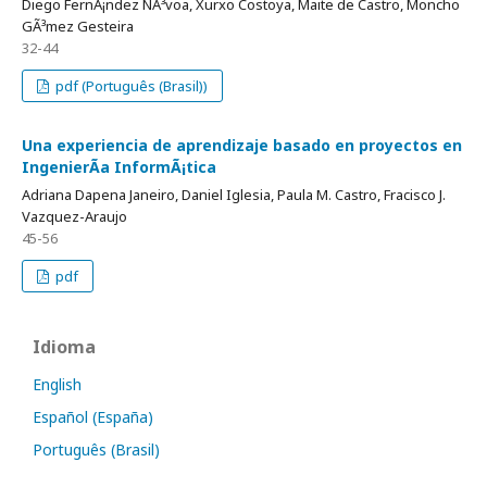
Diego FernÃ¡ndez NÃ³voa, Xurxo Costoya, Maite de Castro, Moncho
GÃ³mez Gesteira
32-44
pdf (Português (Brasil))
Una experiencia de aprendizaje basado en proyectos en
IngenierÃ­a InformÃ¡tica
Adriana Dapena Janeiro, Daniel Iglesia, Paula M. Castro, Fracisco J.
Vazquez-Araujo
45-56
pdf
Idioma
English
Español (España)
Português (Brasil)