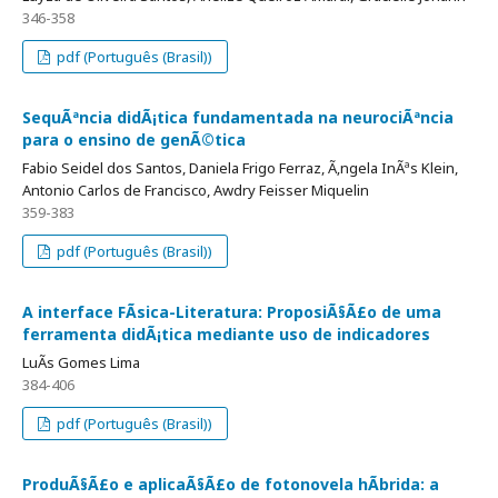
346-358
pdf (Português (Brasil))
SequÃªncia didÃ¡tica fundamentada na neurociÃªncia
para o ensino de genÃ©tica
Fabio Seidel dos Santos, Daniela Frigo Ferraz, Ã‚ngela InÃªs Klein,
Antonio Carlos de Francisco, Awdry Feisser Miquelin
359-383
pdf (Português (Brasil))
A interface FÃ­sica-Literatura: ProposiÃ§Ã£o de uma
ferramenta didÃ¡tica mediante uso de indicadores
LuÃ­s Gomes Lima
384-406
pdf (Português (Brasil))
ProduÃ§Ã£o e aplicaÃ§Ã£o de fotonovela hÃ­brida: a