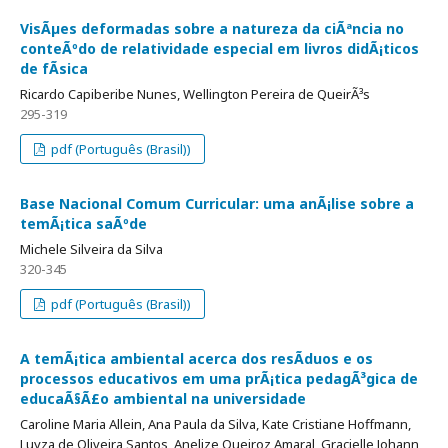
VisÃµes deformadas sobre a natureza da ciÃªncia no
conteÃºdo de relatividade especial em livros didÃ¡ticos
de fÃ­sica
Ricardo Capiberibe Nunes, Wellington Pereira de QueirÃ³s
295-319
pdf (Português (Brasil))
Base Nacional Comum Curricular: uma anÃ¡lise sobre a
temÃ¡tica saÃºde
Michele Silveira da Silva
320-345
pdf (Português (Brasil))
A temÃ¡tica ambiental acerca dos resÃ­duos e os
processos educativos em uma prÃ¡tica pedagÃ³gica de
educaÃ§Ã£o ambiental na universidade
Caroline Maria Allein, Ana Paula da Silva, Kate Cristiane Hoffmann,
Luyza de Oliveira Santos, Anelize Queiroz Amaral, Gracielle Johann