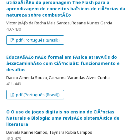
utilizaÃ§Ã£o do personagem The Flash para a
aprendizagem de conceitos baÌsicos de ciÃªncias da
natureza sobre combustÃ£o
Victor JoÃƒo da Rocha Maia Santos, Rosane Nunes Garcia
407-430
pdf (Português (Brasil))
EducaÃ§Ã£o nÃ£o formal em FÃ­sica atravÃ©s do
â€œCaminhÃ£o com CiÃªnciaâ€: funcionamento e
desafios
Danilo Almeida Souza, Catharina Varandas Alves Cunha
431-449
pdf (Português (Brasil))
O O uso de jogos digitais no ensino de CiÃªncias
Naturais e Biologia: uma revisÃ£o sistemÃ¡tica de
literatura
Daniela Karine Ramos, Taynara Rubia Campos
450-473