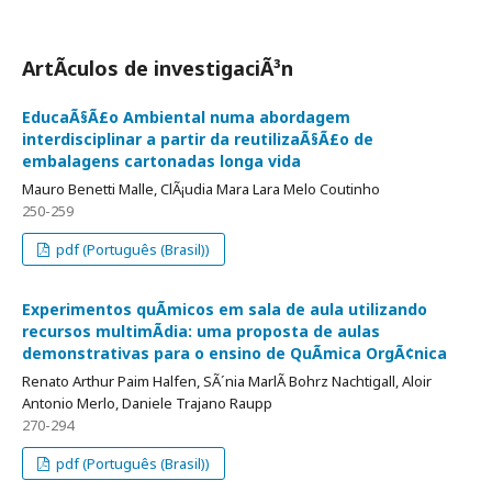
ArtÃ­culos de investigaciÃ³n
EducaÃ§Ã£o Ambiental numa abordagem
interdisciplinar a partir da reutilizaÃ§Ã£o de
embalagens cartonadas longa vida
Mauro Benetti Malle, ClÃ¡udia Mara Lara Melo Coutinho
250-259
pdf (Português (Brasil))
Experimentos quÃ­micos em sala de aula utilizando
recursos multimÃ­dia: uma proposta de aulas
demonstrativas para o ensino de QuÃ­mica OrgÃ¢nica
Renato Arthur Paim Halfen, SÃ´nia MarlÃ­ Bohrz Nachtigall, Aloir
Antonio Merlo, Daniele Trajano Raupp
270-294
pdf (Português (Brasil))