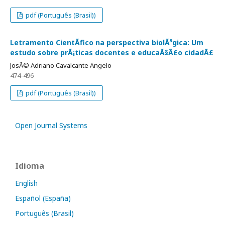
pdf (Português (Brasil))
Letramento CientÃ­fico na perspectiva biolÃ³gica: Um
estudo sobre prÃ¡ticas docentes e educaÃ§Ã£o cidadÃ£
JosÃ© Adriano Cavalcante Angelo
474-496
pdf (Português (Brasil))
Open Journal Systems
Idioma
English
Español (España)
Português (Brasil)