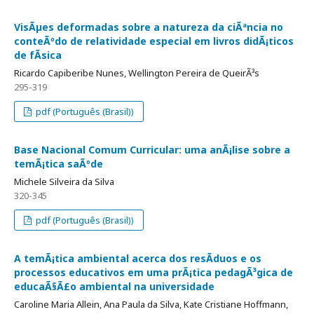
VisÃµes deformadas sobre a natureza da ciÃªncia no
conteÃºdo de relatividade especial em livros didÃ¡ticos
de fÃ­sica
Ricardo Capiberibe Nunes, Wellington Pereira de QueirÃ³s
295-319
pdf (Português (Brasil))
Base Nacional Comum Curricular: uma anÃ¡lise sobre a
temÃ¡tica saÃºde
Michele Silveira da Silva
320-345
pdf (Português (Brasil))
A temÃ¡tica ambiental acerca dos resÃ­duos e os
processos educativos em uma prÃ¡tica pedagÃ³gica de
educaÃ§Ã£o ambiental na universidade
Caroline Maria Allein, Ana Paula da Silva, Kate Cristiane Hoffmann,