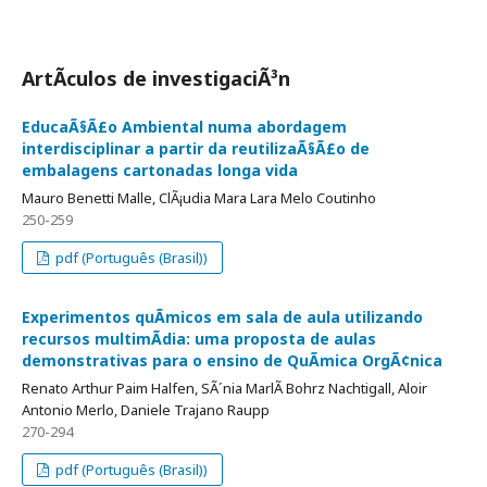
ArtÃ­culos de investigaciÃ³n
EducaÃ§Ã£o Ambiental numa abordagem
interdisciplinar a partir da reutilizaÃ§Ã£o de
embalagens cartonadas longa vida
Mauro Benetti Malle, ClÃ¡udia Mara Lara Melo Coutinho
250-259
pdf (Português (Brasil))
Experimentos quÃ­micos em sala de aula utilizando
recursos multimÃ­dia: uma proposta de aulas
demonstrativas para o ensino de QuÃ­mica OrgÃ¢nica
Renato Arthur Paim Halfen, SÃ´nia MarlÃ­ Bohrz Nachtigall, Aloir
Antonio Merlo, Daniele Trajano Raupp
270-294
pdf (Português (Brasil))