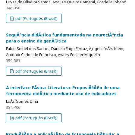
Luyza de Oliveira Santos, Anelize Queiroz Amaral, Gracielle Johann
346-358
pdf (Português (Brasil))
SequÃªncia didÃ¡tica fundamentada na neurociÃªncia
para o ensino de genÃ©tica
Fabio Seidel dos Santos, Daniela Frigo Ferraz, Ã‚ngela InÃªs Klein,
Antonio Carlos de Francisco, Awdry Feisser Miquelin
359-383
pdf (Português (Brasil))
A interface FÃ­sica-Literatura: ProposiÃ§Ã£o de uma
ferramenta didÃ¡tica mediante uso de indicadores
LuÃ­s Gomes Lima
384-406
pdf (Português (Brasil))
ProduÃ§Ã£o e aplicaÃ§Ã£o de fotonovela hÃ­brida: a