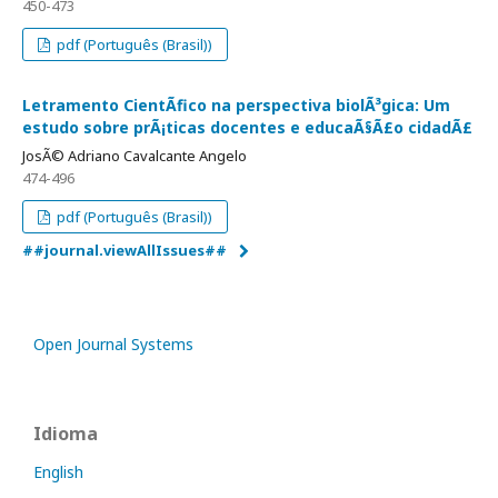
450-473
pdf (Português (Brasil))
Letramento CientÃ­fico na perspectiva biolÃ³gica: Um
estudo sobre prÃ¡ticas docentes e educaÃ§Ã£o cidadÃ£
JosÃ© Adriano Cavalcante Angelo
474-496
pdf (Português (Brasil))
##journal.viewAllIssues##
Open Journal Systems
Idioma
English