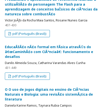
utilizaÃ§Ã£o do personagem The Flash para a
aprendizagem de conceitos baÌsicos de ciÃªncias da
natureza sobre combustÃ£o
Victor JoÃƒo da Rocha Maia Santos, Rosane Nunes Garcia
407-430
pdf (Português (Brasil))
EducaÃ§Ã£o nÃ£o formal em FÃ­sica atravÃ©s do
â€œCaminhÃ£o com CiÃªnciaâ€: funcionamento e
desafios
Danilo Almeida Souza, Catharina Varandas Alves Cunha
431-449
pdf (Português (Brasil))
O O uso de jogos digitais no ensino de CiÃªncias
Naturais e Biologia: uma revisÃ£o sistemÃ¡tica de
literatura
Daniela Karine Ramos, Taynara Rubia Campos