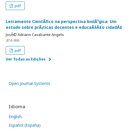
pdf
Letramento CientÃ­fico na perspectiva biolÃ³gica: Um
estudo sobre prÃ¡ticas docentes e educaÃ§Ã£o cidadÃ£
JosÃ© Adriano Cavalcante Angelo
474-496
pdf
Ver Todas as Edições
Open Journal Systems
Idioma
English
Español (España)