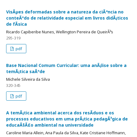
VisÃµes deformadas sobre a natureza da ciÃªncia no
conteÃºdo de relatividade especial em livros didÃ¡ticos
de fÃ­sica
Ricardo Capiberibe Nunes, Wellington Pereira de QueirÃ³s
295-319
pdf
Base Nacional Comum Curricular: uma anÃ¡lise sobre a
temÃ¡tica saÃºde
Michele Silveira da Silva
320-345
pdf
A temÃ¡tica ambiental acerca dos resÃ­duos e os
processos educativos em uma prÃ¡tica pedagÃ³gica de
educaÃ§Ã£o ambiental na universidade
Caroline Maria Allein, Ana Paula da Silva, Kate Cristiane Hoffmann,