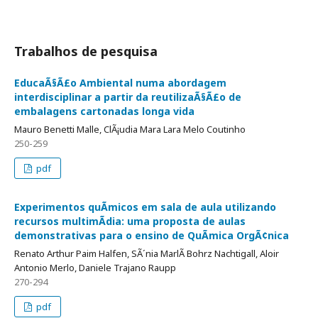
Trabalhos de pesquisa
EducaÃ§Ã£o Ambiental numa abordagem
interdisciplinar a partir da reutilizaÃ§Ã£o de
embalagens cartonadas longa vida
Mauro Benetti Malle, ClÃ¡udia Mara Lara Melo Coutinho
250-259
pdf
Experimentos quÃ­micos em sala de aula utilizando
recursos multimÃ­dia: uma proposta de aulas
demonstrativas para o ensino de QuÃ­mica OrgÃ¢nica
Renato Arthur Paim Halfen, SÃ´nia MarlÃ­ Bohrz Nachtigall, Aloir
Antonio Merlo, Daniele Trajano Raupp
270-294
pdf