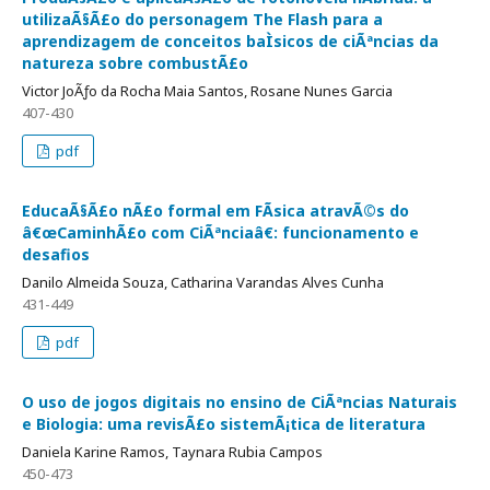
utilizaÃ§Ã£o do personagem The Flash para a
aprendizagem de conceitos baÌsicos de ciÃªncias da
natureza sobre combustÃ£o
Victor JoÃƒo da Rocha Maia Santos, Rosane Nunes Garcia
407-430
pdf
EducaÃ§Ã£o nÃ£o formal em FÃ­sica atravÃ©s do
â€œCaminhÃ£o com CiÃªnciaâ€: funcionamento e
desafios
Danilo Almeida Souza, Catharina Varandas Alves Cunha
431-449
pdf
O uso de jogos digitais no ensino de CiÃªncias Naturais
e Biologia: uma revisÃ£o sistemÃ¡tica de literatura
Daniela Karine Ramos, Taynara Rubia Campos
450-473