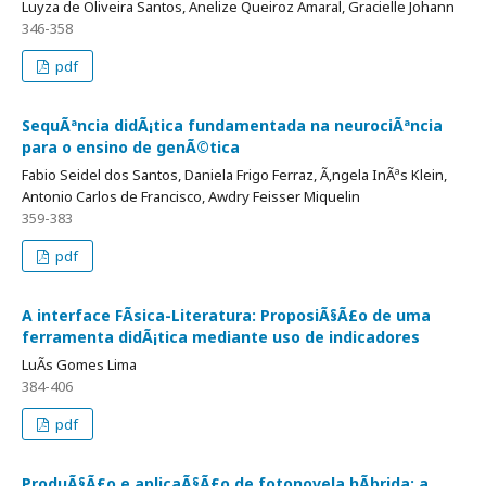
Luyza de Oliveira Santos, Anelize Queiroz Amaral, Gracielle Johann
346-358
pdf
SequÃªncia didÃ¡tica fundamentada na neurociÃªncia
para o ensino de genÃ©tica
Fabio Seidel dos Santos, Daniela Frigo Ferraz, Ã‚ngela InÃªs Klein,
Antonio Carlos de Francisco, Awdry Feisser Miquelin
359-383
pdf
A interface FÃ­sica-Literatura: ProposiÃ§Ã£o de uma
ferramenta didÃ¡tica mediante uso de indicadores
LuÃ­s Gomes Lima
384-406
pdf
ProduÃ§Ã£o e aplicaÃ§Ã£o de fotonovela hÃ­brida: a